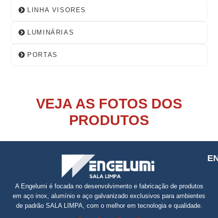
LINHA VISORES
LUMINÁRIAS
PORTAS
VEJA AS FOTOS DOS
PRODUTOS
E
A Engelumi é focada no desenvolvimento e fabricação de produtos
em aço inox, alumínio e aço galvanizado exclusivos para ambientes
de padrão SALA LIMPA, com o melhor em tecnologia e qualidade.