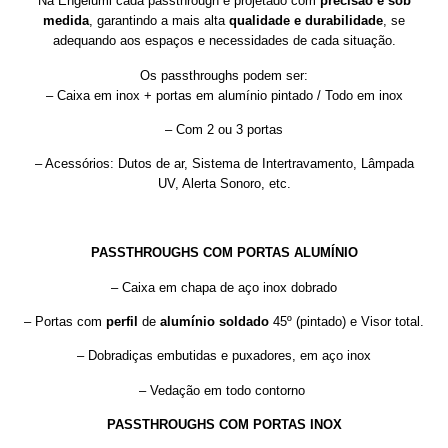
Na Engelumi cada passthrough é projetado com
precisão e sob
medida
, garantindo a mais alta
qualidade e durabilidade
, se
adequando aos espaços e necessidades de cada situação.
Os passthroughs podem ser:
– Caixa em inox + portas em alumínio pintado / Todo em inox
– Com 2 ou 3 portas
– Acessórios: Dutos de ar, Sistema de Intertravamento, Lâmpada
UV, Alerta Sonoro, etc.
PASSTHROUGHS COM PORTAS ALUMÍNIO
– Caixa em chapa de aço inox dobrado
– Portas com
perfil
de
alumínio
soldado
45º (pintado) e Visor total.
– Dobradiças embutidas e puxadores, em aço inox
– Vedação em todo contorno
PASSTHROUGHS COM PORTAS INOX